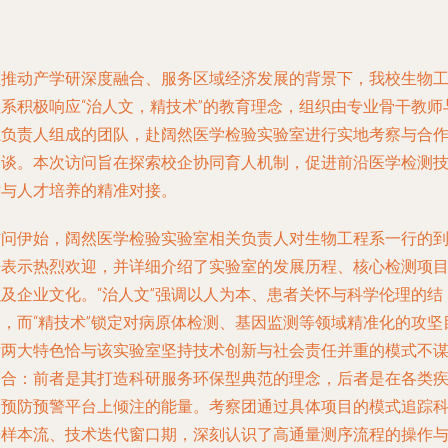
在推动产学研深度融合、服务区域经济发展的背景下，我校生物
程系积极响应“治人文，精技术”的教育理念，组织由专业骨干教师
系负责人组成的团队，赴阔然医学检验实验室进行实地考察与合
洽谈。本次访问旨在探索校企协同育人机制，促进前沿医学检测
术与人才培养的精准对接。
访问伊始，阔然医学检验实验室相关负责人对生物工程系一行的
来表示热烈欢迎，并详细介绍了实验室的发展历程、核心检测项
以及企业文化。“治人文”强调以人为本、患者关怀与科学伦理的结
合，而“精技术”锁定对病原体检测、基因监测等领域精准化的攻坚
标两大特色恰与该实验室坚持技术创新与社会责任并重的模式不
而合：前者是其打造科研服务环保型典范的理念，后者是在各类
病预防预警平台上倾注的能量。考察团通过具体项目的模式追踪
研样本流、技术迭代窗口期，深刻认识了高通量测序流程的操作