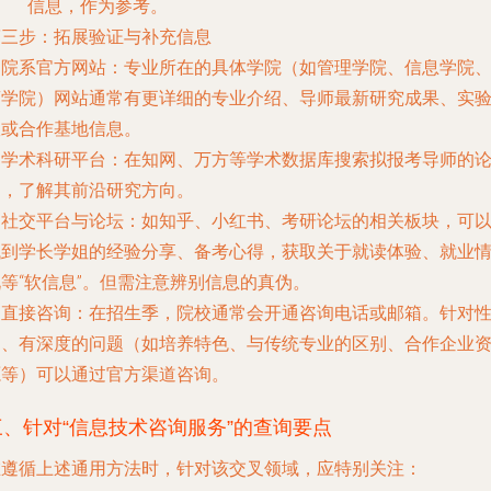
信息，作为参考。
第三步：拓展验证与补充信息
.
院系官方网站
：专业所在的具体学院（如管理学院、信息学院
商学院）网站通常有更详细的专业介绍、导师最新研究成果、实
室或合作基地信息。
.
学术科研平台
：在知网、万方等学术数据库搜索拟报考导师的
文，了解其前沿研究方向。
.
社交平台与论坛
：如知乎、小红书、考研论坛的相关板块，可
找到学长学姐的经验分享、备考心得，获取关于就读体验、就业
等“软信息”。但需注意辨别信息的真伪。
.
直接咨询
：在招生季，院校通常会开通咨询电话或邮箱。针对
的、有深度的问题（如培养特色、与传统专业的区别、合作企业
源等）可以通过官方渠道咨询。
三、针对“信息技术咨询服务”的查询要点
在遵循上述通用方法时，针对该交叉领域，应特别关注：