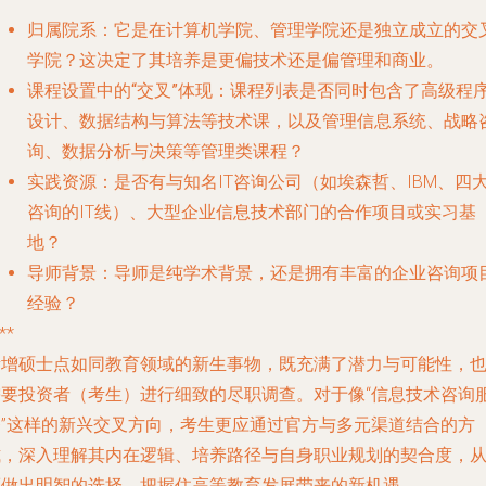
归属院系
：它是在计算机学院、管理学院还是独立成立的交
学院？这决定了其培养是更偏技术还是偏管理和商业。
课程设置中的“交叉”体现
：课程列表是否同时包含了高级程
设计、数据结构与算法等技术课，以及管理信息系统、战略
询、数据分析与决策等管理类课程？
实践资源
：是否有与知名IT咨询公司（如埃森哲、IBM、四
咨询的IT线）、大型企业信息技术部门的合作项目或实习基
地？
导师背景
：导师是纯学术背景，还是拥有丰富的企业咨询项
经验？
**
新增硕士点如同教育领域的新生事物，既充满了潜力与可能性，
需要投资者（考生）进行细致的尽职调查。对于像“信息技术咨询
务”这样的新兴交叉方向，考生更应通过官方与多元渠道结合的方
式，深入理解其内在逻辑、培养路径与自身职业规划的契合度，
而做出明智的选择，把握住高等教育发展带来的新机遇。