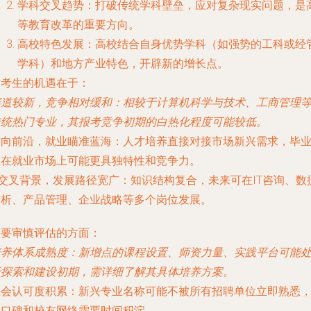
学科交叉趋势
：打破传统学科壁垒，应对复杂现实问题，是
等教育改革的重要方向。
高校特色发展
：高校结合自身优势学科（如强势的工科或经
学科）和地方产业特色，开辟新的增长点。
对考生的机遇在于
：
赛道较新，竞争相对缓和
：相较于计算机科学与技术、工商管理
传统热门专业，其报考竞争初期的白热化程度可能较低。
方向前沿，就业瞄准蓝海
：人才培养直接对接市场新兴需求，毕
生在就业市场上可能更具独特性和竞争力。
交叉背景，发展路径宽广
：知识结构复合，未来可在IT咨询、数
分析、产品管理、企业战略等多个岗位发展。
需要审慎评估的方面
：
培养体系成熟度
：新增点的课程设置、师资力量、实践平台可能
于探索和建设初期，需详细了解其具体培养方案。
社会认可度积累
：新兴专业名称可能不被所有招聘单位立即熟悉
其口碑和校友网络需要时间积淀。