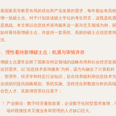
随着国家高等教育布局的优化和产业发展的需求，每年都会有高
新增一批硕士点。对于计划攻读硕士学位的考生而言，这既是机
也是挑战。本文将以信息技术咨询服务这一新兴交叉领域为例，
讨如何看待新增硕士点，并提供一套系统、高效的硕士点信息查
方法。
一、理性看待新增硕士点：机遇与审慎并存
新增硕士点通常反映了国家在特定领域的战略布局和社会经济发
的迫切需求。以“信息技术咨询服务”为例，该方向融合了计算机科
学、管理学、经济学和特定行业知识，旨在培养能利用信息技术
企业或组织提供战略规划、系统实施、流程优化和数据分析的高
复合型人才。其新增背景往往基于：
产业驱动
：数字经济蓬勃发展，企业数字化转型需求激增，
场对既懂技术又懂业务和管理的人才缺口巨大。