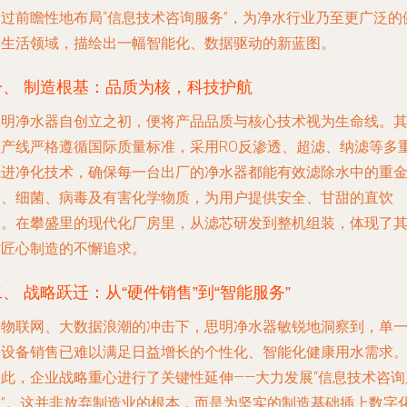
通过前瞻性地布局“信息技术咨询服务”，为净水行业乃至更广泛的
康生活领域，描绘出一幅智能化、数据驱动的新蓝图。
一、 制造根基：品质为核，科技护航
思明净水器自创立之初，便将产品品质与核心技术视为生命线。
生产线严格遵循国际质量标准，采用RO反渗透、超滤、纳滤等多
先进净化技术，确保每一台出厂的净水器都能有效滤除水中的重
属、细菌、病毒及有害化学物质，为用户提供安全、甘甜的直饮
水。在攀盛里的现代化厂房里，从滤芯研发到整机组装，体现了
对匠心制造的不懈追求。
二、 战略跃迁：从“硬件销售”到“智能服务”
在物联网、大数据浪潮的冲击下，思明净水器敏锐地洞察到，单
的设备销售已难以满足日益增长的个性化、智能化健康用水需求
因此，企业战略重心进行了关键性延伸——大力发展“信息技术咨询
务”。这并非放弃制造业的根本，而是为坚实的制造基础插上数字