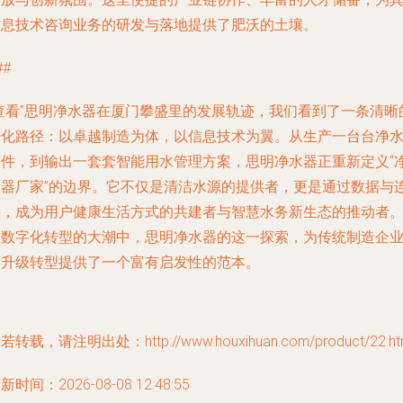
信息技术咨询业务的研发与落地提供了肥沃的土壤。
##
“查看”思明净水器在厦门攀盛里的发展轨迹，我们看到了一条清晰
进化路径：以卓越制造为体，以信息技术为翼。从生产一台台净
硬件，到输出一套套智能用水管理方案，思明净水器正重新定义“
水器厂家”的边界。它不仅是清洁水源的提供者，更是通过数据与
接，成为用户健康生活方式的共建者与智慧水务新生态的推动者
在数字化转型的大潮中，思明净水器的这一探索，为传统制造企
的升级转型提供了一个富有启发性的范本。
若转载，请注明出处：http://www.houxihuan.com/product/22.ht
新时间：2026-08-08 12:48:55